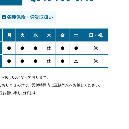
各種保険・労災取扱い
月
火
水
木
金
土
日・祝
●
●
●
休
●
●
休
●
●
●
休
●
△
休
0〜16：00となっております。
ておりませんので、受付時間内に直接外来へお越しください。
来院お願い申し上げます。