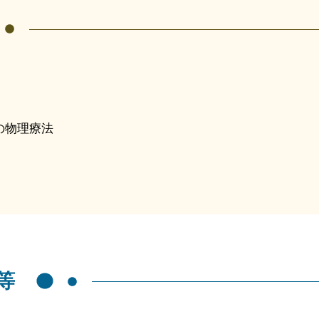
の物理療法
等