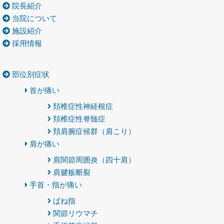
院長紹介
当院について
施設紹介
採用情報
部位別症状
首が痛い
頚椎症性神経根症
頚椎症性脊髄症
頚肩腕症候群（肩こり）
肩が痛い
肩関節周囲炎（四十肩）
肩腱板断裂
手首・指が痛い
ばね指
関節リウマチ