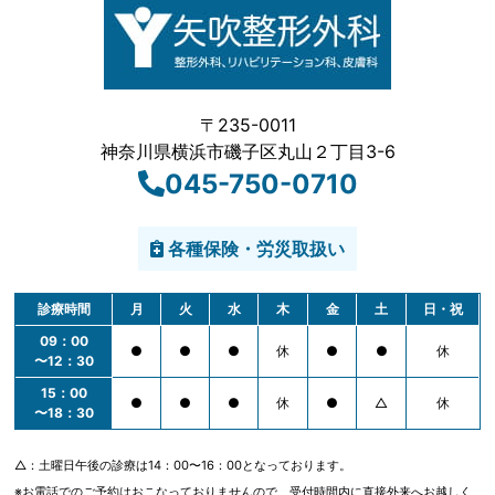
〒235-0011
神奈川県横浜市磯子区丸山２丁目3-6
045-750-0710
各種保険・労災取扱い
診療時間
月
火
水
木
金
土
日・祝
09：00
●
●
●
休
●
●
休
〜12：30
15：00
●
●
●
休
●
△
休
〜18：30
△：土曜日午後の診療は14：00〜16：00となっております。
※お電話でのご予約はおこなっておりませんので、受付時間内に直接外来へお越しく