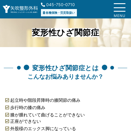
045-750-0710
各種保険・労災取扱い
MENU
変形性ひざ関節症
変形性ひざ関節症とは
こんなお悩みありませんか？
起立時や階段昇降時の膝関節の痛み
歩行時の膝の痛み
膝が腫れていて曲げることができない
正座ができない
外股様のエックス脚になっている