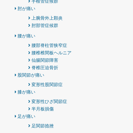
手根管症候群
肘が痛い
上腕骨外上顆炎
肘部管症候群
腰が痛い
腰部脊柱管狭窄症
腰椎椎間板ヘルニア
仙腸関節障害
脊椎圧迫骨折
股関節が痛い
変形性股関節症
膝が痛い
変形性ひざ関節症
半月板損傷
足が痛い
足関節捻挫