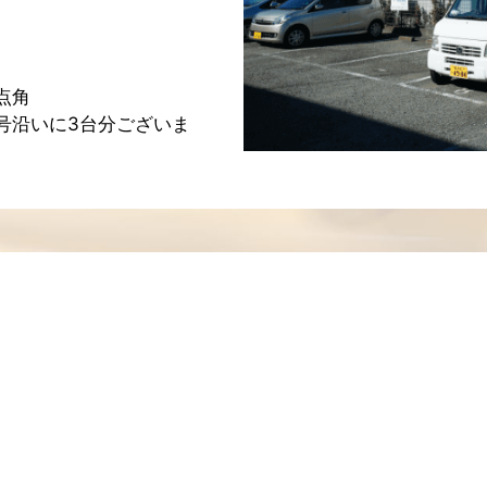
点角
6号沿いに3台分ございま