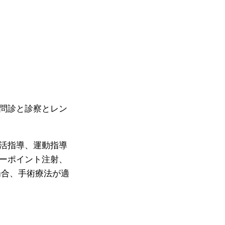
問診と診察とレン
活指導、運動指導
ーポイント注射、
場合、手術療法が適