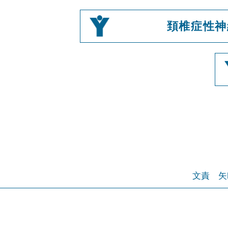
頚椎症性神
文責
矢