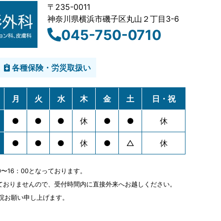
〒235-0011
神奈川県横浜市磯子区丸山２丁目3-6
045-750-0710
各種保険・労災取扱い
月
火
水
木
金
土
日・祝
●
●
●
休
●
●
休
●
●
●
休
●
△
休
0〜16：00となっております。
ておりませんので、受付時間内に直接外来へお越しください。
来院お願い申し上げます。